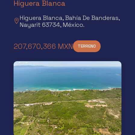
Higuera Blanca
Higuera Blanca, Bahía De Banderas,

Nayarit 63734, México.
207,670,366 MXN
TERRENO