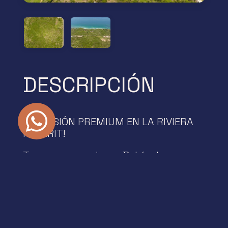
DESCRIPCIÓN

¡INVERSIÓN PREMIUM EN LA RIVIERA
NAYARIT!
Terreno en venta en Bahía de
Banderas – Ejido Las Higueras, Lote
#15
Descubre esta joya inmobiliaria con
más de 66,000 m² en una de las
zonas con mayor proyección