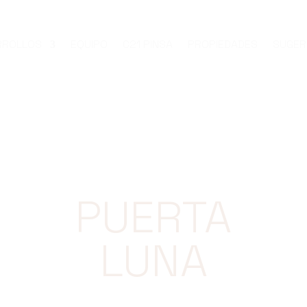
RROLLOS
EQUIPO
C21 PINSA
PROPIEDADES
SUGER
PUERTA
LUNA